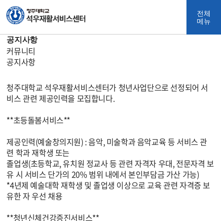
석
전체
우
메뉴
재
공지사항
활
홈
커뮤니티
서
공지사항
비
스
센
청주대학교 석우재활서비스센터가 청년사업단으로 선정되어 서
터
비스 관련 제공인력을 모집합니다.
**초등돌봄서비스**
제공인력(예술창의지원) : 음악, 미술학과 음악교육 등 서비스 관
련 학과 재학생 또는
졸업생(초등학교, 유치원 정교사 등 관련 자격자 우대, 전문자격 보
유 시 서비스 단가의 20% 범위 내에서 본인부담금 가산 가능)
*4년제 예술대학 재학생 및 졸업생 이상으로 교육 관련 자격증 보
유한 자 우선 채용
**청년신체건강증진서비스**